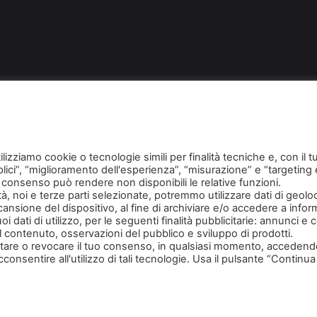
o
Siti Web
E-commerce
Sviluppo web Roma
Svilup
tilizziamo cookie o tecnologie simili per finalità tecniche e, con i
plici”, “miglioramento dell'esperienza”, “misurazione” e “targeting
del consenso può rendere non disponibili le relative funzioni.
tà, noi e terze parti selezionate, potremmo utilizzare dati di geolo
scansione del dispositivo, al fine di archiviare e/o accedere a info
oi dati di utilizzo, per le seguenti finalità pubblicitarie: annunci e
 contenuto, osservazioni del pubblico e sviluppo di prodotti.
iutare o revocare il tuo consenso, in qualsiasi momento, accedend
cconsentire all'utilizzo di tali tecnologie. Usa il pulsante “Contin