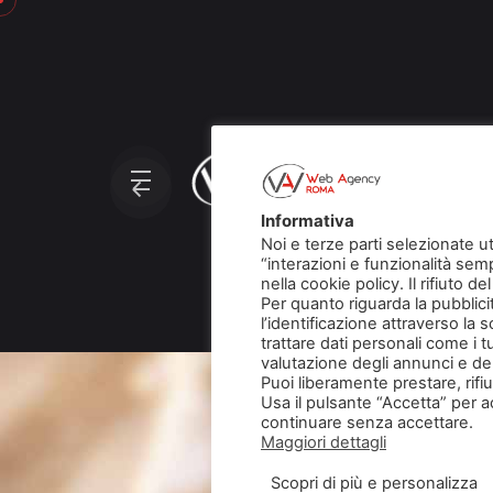
Skip
to
content
Chi Siam
Contatti
Informativa
Noi e terze parti selezionate u
“interazioni e funzionalità sem
nella cookie policy. Il rifiuto 
Per quanto riguarda la pubblici
l’identificazione attraverso la 
trattare dati personali come i tu
valutazione degli annunci e del
Puoi liberamente prestare, rif
Usa il pulsante “Accetta” per a
continuare senza accettare.
Maggiori dettagli
Scopri di più e personalizza