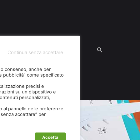
po Mobile
Graphic Design
Continua senza accettare
l tuo consenso, anche per
 e pubblicità” come specificato
calizzazione precisi e
rmazioni su un dispositivo e
 contenuti personalizzati,
o al pannello delle preferenze.
ua senza accettare” per
Accetta