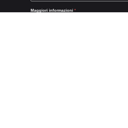
Maggiori informazioni
*
Privacy Policy
*
Accetto trattamento dati secondo la privacy policy di q
Regolamento Europeo (UE) 2016/679 (c.d. GDPR).
Invia richiesta