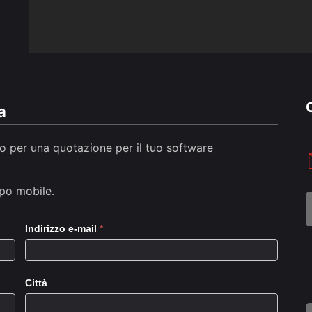
O
a
 o per una quotazione per il tuo software
ppo mobile
.
Indirizzo e-mail
*
Città